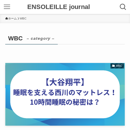
ENSOLEILLE journal
ホーム
WBC
WBC
– category –
WBC