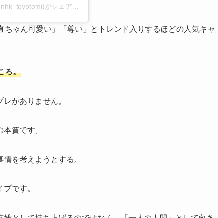
大河ドラマ「豊臣兄弟！」2026年１月４日放送開始(@nhk_toyotomi)がシェアした投稿
「直ちゃん可愛い」「尊い」とトレンド入りするほどの人気キャ
ころ。
ブレがありません。
の本質です。
事情を考えようとする。
イプです。
英雄として持ち上げるのではなく、「一人の人間」として向き