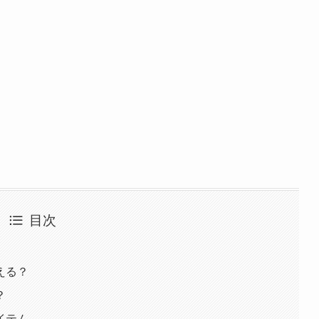
目次
える？
？
イテム