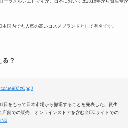
R（ローラメルシエ）ですが、日本においては2016年から資生堂
日本国内でも人気の高いコスメブランドとして有名です。
える？
/t.co/ue90ZzCpqJ
31日をもって日本市場から撤退することを発表した。資生
全店舗での販売、オンラインストアを含む全ECサイトでの
OiN3